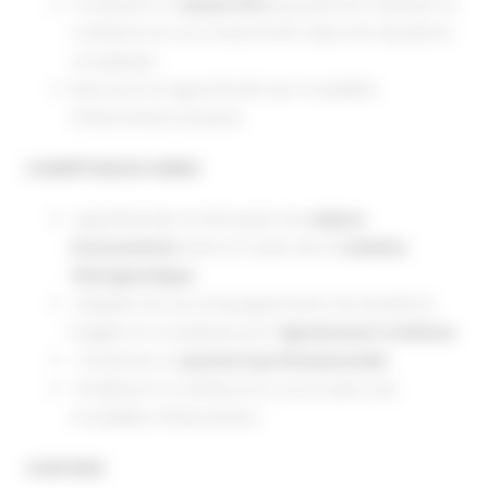
Construire un
savoir être
qui permet d’asseoir la
confiance en soi, notamment dans les situations
complexes
Découvrir et approfondir ses modalités
d’intervention propres
COMPÉTENCES VISÉES
Appréhender et décrypter les
enjeux
inconscients
dans le cadre de la
relation
thérapeutique
Adapter les accompagnements de situations
fragiles et complexes par l’
ajustement créateur
Construire sa
posture professionnelle
Améliorer la confiance en soi et dans ses
modalités d’intervention
CONTENU