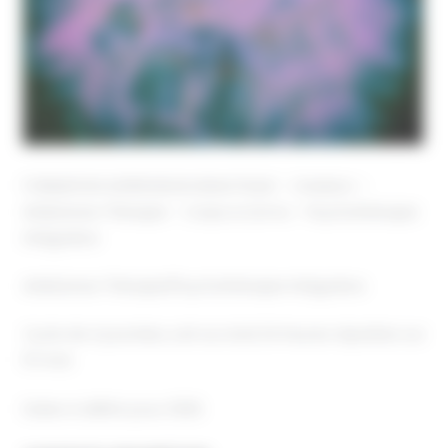
FORMATION SUPERVISION DIDACTIQUE – Création –
Art&Danse-Thérapie – Corps & Soma – Psychothérapie
Intégrative
Art&Danse-Thérapie/Psychothérapie Intégrative
Cycle de 4 journées, soit au total 24 heures réparties sur
8 mois
Dates à définir pour 2025