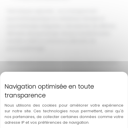
Thématiques explorées : accompagnement
psychothérapeutique en art&danse-thérapie et
psychothérapie intégrative, mécanismes de défense,
éléments de psychologie clinique, transfert/contre-
transfert, cadre & contenance, éléments de
psychopathologie
Bibliographie transmise le premier jour de la formation
Taux de
Taux de
Taux de réussite
participation
satisfaction
Non mesurable
Non mesurable
Non mesurable
Nous utilisons des cookies pour améliorer votre expérience
sur notre site. Ces technologies nous permettent, ainsi qu'à
nos partenaires, de collecter certaines données comme votre
Public et pré-requis
adresse IP et vos préférences de navigation.