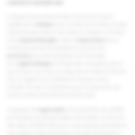
CONTEXTE-DESCRIPTION
La plupart des professionnels conviennent que la
qualité de la
relation
avec le client est le facteur le plus
important, peut-être le seul, dans la réussite ou l’échec
d’une
psychothérapie
. Aussi, la
supervision
est un
temps qui permet de prendre du recul sur les
processus
que suit le praticien, de renouveler
son
regard clinique
et de prendre conscience de ce
qui se joue à son insu, en-deça de son statut et de son
rôle. Le rapport à la souffrance n’est pas chose
anodine et sans conséquence pour la personne qui
porte le statut de professionnel de santé.
Ce groupe de
supervision
vous permettra de clarifier
les situations professionnelles rencontrées et d’en tirer
des axes d’amélioration pour une pratique sécurisée et
sécurisante, d’approfondir les concepts théoriques. Il