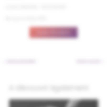
Corinne TRANCHIDA – 06 62 08 18 80
Mis à jour le 20 juin 2023
Dossier d’inscription
←
Article précédent
Article suivant
→
A découvrir également