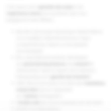
C’est autour de la
question du corps
et de
l’
expérience vécue
par le praticien que nous
engagerons notre réflexion :
Aborder votre propre dynamique relationnelle et
vos modalités d’attachement pour mieux
comprendre leur impact sur les patients
accompagnés
Être corporellement présent, développer
son
potentiel de présence
, de
ressenti
et
d’intervention dans le respect de la distance
thérapeutique et la
gestion du transfert
.
Initier dans le processus du client des
transitions
corporelles
tout en respectant
son
rythme
d’intégration ;
P
rendre soin
de soi pour prendre soin de l’autre
Enrichir vos interventions.