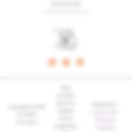
06 62 08 18 80
N°ADELI 34 00 05 00 8
Blog
Activités
Mentions
Réalisation :
Copyright © 2026
Légales
Horizon, Site
AcCORPS
Charte
internet à
Formation
d’utilisation
Toulouse