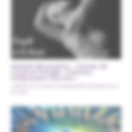
Module découverte : « Danse, de
Corps et D’Argile : Chemins
d’Expression vers Soi »
CURSUS Art et Danse-Thérapie/SATIS
,
Modules Psy à
la carte