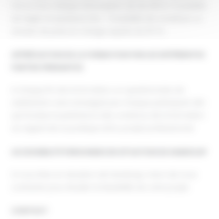
l’envoi d’un chèque d’inscription de de 200 €. Possibilité
de régler en plusieurs fois – Possibilité de constituer un
dossier de prise en charge auprès du FIF-PL.
APPRÉCIATION DE LA FORMATION PAR LES DIFFÉRENTES
PARTIES PRENANTES
A chaque fin de la formation, un questionnaire de
satisfaction sera renseigné par chaque participant afin
qu’il évalue la pertinence des contenus de la formation
au regard de sa pratique et/ou projet professionnel.
ACCESSIBILITÉ PERSONNES EN SITUATION DE HANDICAP
Si vous êtes en situation de handicap, merci de nous
contacter pour étudier la faisabilité de votre projet.
CONTACT