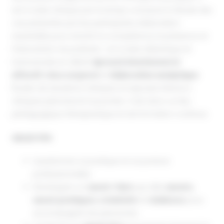
est à visée clinique par le temps consacré à l’étude des
cas présentés par les participants, élaboration
essentielle pour enrichir la compétence, la présence et
l’intervention du praticien ; et à visée didactique et
transversale en alliant
éprouvé émotionnel et
affectif
,
vécu corporel
et
élaboration analytique
.
Études de situations cliniques et exposés théorico-
cliniques jalonneront la journée. C’est donc un lieu
pédagogique, thérapeutique et de formation continue.
OBJECTIFS
Questionner sa pratique et sa posture
professionnelles
Développer un
savoir-faire
qui allie
savoirs
,
savoir pratiques
,
créativité
et
résilience
pour
accompagner les personnes