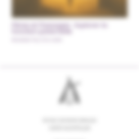
Pères et Passages : Explorer la
fonction paternelle
Modules Psy à la carte
63 RUE GEORGES BRAQUE
34000 MONTPELLIER