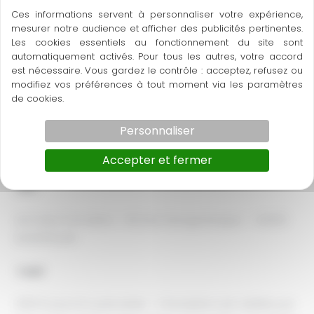
Ces informations servent à personnaliser votre expérience,
Modalités pédagogiques et d’évaluations
mesurer notre audience et afficher des publicités pertinentes.
Les cookies essentiels au fonctionnement du site sont
Durée et dates
automatiquement activés. Pour tous les autres, votre accord
est nécessaire. Vous gardez le contrôle : acceptez, refusez ou
modifiez vos préférences à tout moment via les paramètres
DÉLAI D’ACCÈS
de cookies.
15 jours avant le démarrage du module et jusqu’à 48 h
Personnaliser
avant le début du module en fonction des places
restantes
Accepter et fermer
LIEU
AcCorps Formation – 63, Rue George Braque – 34000
MONTPELLIER
TARIF
1020 € pour le cycle entier – L’inscription est validée par