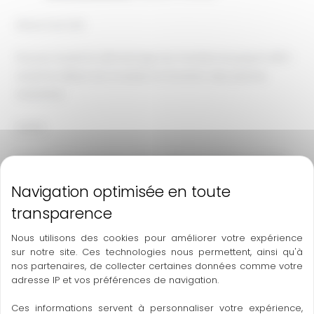
DÉLAI D’ACCÈS
15 jours avant le démarrage du module et jusqu’à 48 h
avant le début du module en fonction des places
restantes
DATES
Du lundi 28 septembre 2026 à 15h au jeudi 1er octobre
2026 à 13h
MODALITÉS D’INSCRIPTION
Nous utilisons des cookies pour améliorer votre expérience
200 € arrhes lors de l’inscription, le restant à payer le
sur notre site. Ces technologies nous permettent, ainsi qu'à
premier jour du stage.
nos partenaires, de collecter certaines données comme votre
adresse IP et vos préférences de navigation.
LIEUX
Ces informations servent à personnaliser votre expérience,