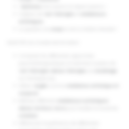
«
Rythmes
, Percussions et répercussions »
Origines de l
‘art-thérapie
et
médiateurs
artistiques
La question du
corps
et de la création Module 1
OBJECTIFS du module de formation
Comparer les différentes approches
psychothérapeutiques et examiner la place de
l’
art-thérapie
,
danse-thérapie
, du
modelage
sur l’échiquier psy
Utiliser l’
argile
comme
médiateur artistique et
corporel
Métisser différents
médiateurs artistiques
:
danse
,
écriture
,
terre
pour faciliter le travail de
création
Différencier la pertinence de différentes