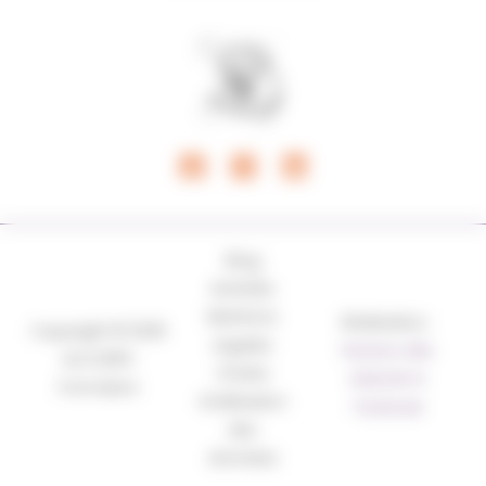
Blog
Activités
Mentions
Réalisation :
Copyright © 2026
Légales
Horizon, Site
AcCORPS
Charte
internet à
Formation
d’utilisation
Toulouse
des
données