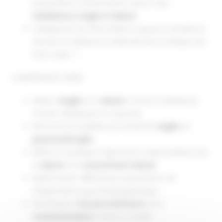
propositions d’intervention autour des
médiateurs
argile et danse
Catégoriser les informations reçues et situations
vécues en utilisant la méthode de la clinique des
trois corps -1
COMPÉTENCES VISÉES
Utiliser l’
argile
et la
danse
comme médiateurs
vivants artistiques et corporels
Nommer les qualités du travail de l’
argile
en
psychothérapie
Mettre en pratique l’approche corps/création par
la
danse
et le
mouvement dansé
Expérimenter différentes propositions de
d’exploration psychothérapeutique
Développer l’
écoute intérieure
et la
communication
(relation d’aide)