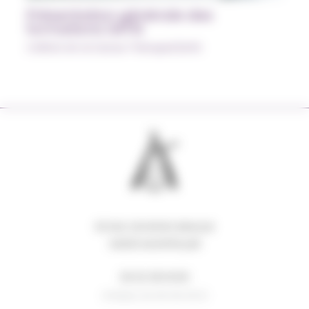
Présentation générale des
formations SATIS
CURSUS Art et Danse-Thérapie/SATIS
63 RUE GEORGES BRAQUE
34000 MONTPELLIER
06 62 08 18 80
N°ADELI 34 00 05 00 8