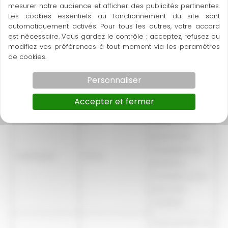
mesurer notre audience et afficher des publicités pertinentes.
Espace TAO, 34 TEYRAN (Près de MONTPELLIER)
Les cookies essentiels au fonctionnement du site sont
automatiquement activés. Pour tous les autres, votre accord
TARIF
est nécessaire. Vous gardez le contrôle : acceptez, refusez ou
modifiez vos préférences à tout moment via les paramètres
de cookies.
Toute personne
Tarif Particulier
600 €
finançant à titre
Personnaliser
individuel
Accepter et fermer
Tarif solidaire
réservé aux
personnes
engagées sur
Tarif Réduit
570 €
plusieurs
modules ou en
parcours
certifiant
Financement via