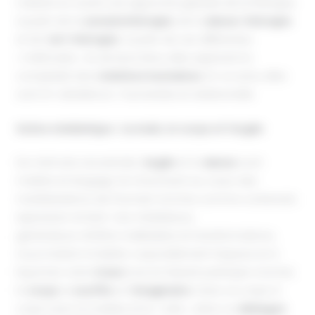
mettent en avant une approche globale de la thérapie,
à partir de la
somatothérapie
, de la
danse-thérapie
et de l’
art-thérapie
. A partir de ces différentes
« méthodes » et de leurs liens, elles explorent la
complexité des
relations humaines
. En ce sens, elles
sont d’« obédience » humaniste et relationnelle.
Scène médiatique : La main, le corps et l’argile
De mémoire ancestrale, l’
argile
et la
danse
sont
matière et langage. Ils s’inscrivent au coeur des
manifestations de l’humain à la fois comme contenant,
expression et liant. Ces médiateurs,
générateurs d’infinis malléables et transformations,
nous invitent à habiter corporellement l’espace et à
façonner notre
trace
tout en faisant participer à la fois
le
corps
, le
souffle
et l’
imaginaire
. Dans ce corps à
corps avec la matière et le « vide », dans ce
dialogue