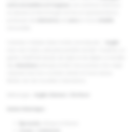
entre la matière et l’espace
, une aventure intérieure
se dessine et fait émerger formes et représentations
porteuses de
mémoires
, de
sens
et d’une
vitalité
renouvelée.
Caresser, malaxer, lisser, tordre, recomposer… l’
argile
avec ses mains, cela peut paraître anodin. Toutefois, ce
geste créatif fait de plis, de replis et de déplis va réveiller
des
émotions
enfouies et être l’accoucheur d’un objet
naissant, fruit d’un combat certain et d’une danse
fébrile, vers de nouvelles maturations.
Métissages :
Argile
,
Danses
&
Écriture
Scène théorique :
Éprouvés
, clinique & théorie
Corps
&
Catharsis