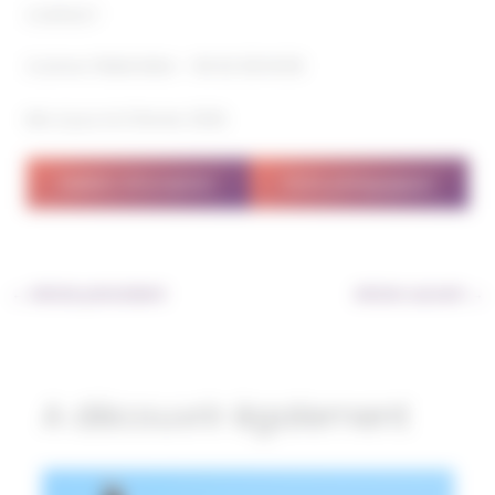
CONTACT
Corinne TRANCHIDA – 06 62 08 18 80
Mis à jour le 6 février 2025
Bulletin d’inscription
Fiche pédagagique
←
Article précédent
Article suivant
→
A découvrir également