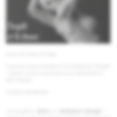
Danse, de Corps et D’Argile
Danse, De Corps et d’Argile en Som’Art&Danse-Thérapie
: Chemins vers le mouvement et son expressivité en
A&D-Thérapie
CONTEXTE-DESCRIPTION
Les formations «
SATIS
» et «
Art&Danse-Thérapie
»