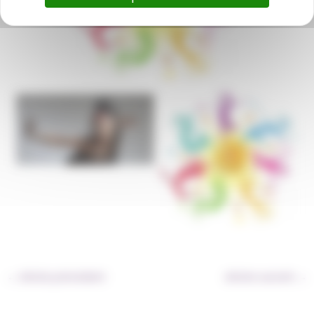
E6F7FB36-763A-43EF-
9646-
F83FA2EAD646_1_105_c
Cercle-de-danse-colore
←
Article précédent
Article suivant
→