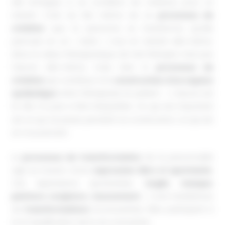
elle échappe à sa condition de créature, pour un
instant. C’est du fait même de ce
processus de
création
que la personne se transforme, qu’elle
permute en un « Autre », tout en restant elle-même.
Ainsi, la valeur thérapeutique de l’art-thérapie n’est pas
l’œuvre elle-même, mais bien le
processus de
création
qui contribue à la
construction d’un espace
symbolique
entre thérapeute et patient. » L’œuvre est
là. Elle n’a pas à être interprétée. Ce qui est important
est ce qui se passe pendant sa construction, ce qui est
en mouvement.
Le
processus de transformation
de la personnalité
agit au travers d’une
expression libre et spontanée
.
Ces expressions spontanées (
argile
,
masque
,
peinture
,
sculpture,
mouvement
… ) sont révélatrices
de
transformations
inconscientes. Elles participent à
la ré-équilibration de la vie consciente.