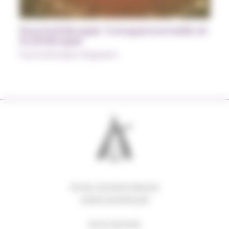
Psychothérapie Transpersonnelle et
Écothérapie
Psychothérapie Intégrative
63 RUE GEORGES BRAQUE
34000 MONTPELLIER
06 62 08 18 80