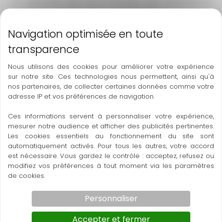
on approche une compréhension plus profonde et
authentique de nos
mythes personnels
.
De la danse et du mouvement dansé :
L’
Art&Danse-Thérapie
facilitera la
dissolution des
Nous utilisons des cookies pour améliorer votre expérience
blocages du corps
, des
émotions longtemps
sur notre site. Ces technologies nous permettent, ainsi qu'à
nos partenaires, de collecter certaines données comme votre
refoulées
, d’un
mental trop prégnant.
Il s’agira alors
adresse IP et vos préférences de navigation.
par un accompagnement ajusté, un pas de deux qui
est le fruit d’une
alliance thérapeutique
d’accueillir les
Ces informations servent à personnaliser votre expérience,
mesurer notre audience et afficher des publicités pertinentes.
sensations corporelles, les émotions ce qui permettra
Les cookies essentiels au fonctionnement du site sont
au danseur de mieux se connaître parce qu’il ou elle
automatiquement activés. Pour tous les autres, votre accord
pourra se connecter à son énergie vitale.
est nécessaire. Vous gardez le contrôle : acceptez, refusez ou
modifiez vos préférences à tout moment via les paramètres
de cookies.
Personnaliser
Accepter et fermer