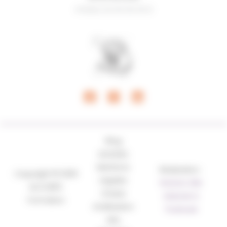
N°ADELI 34 00 05 00 8
Blog
Activités
Mentions
Réalisation :
Copyright © 2026
Légales
Horizon, Site
AcCORPS
Charte
internet à
Formation
d’utilisation
Toulouse
des