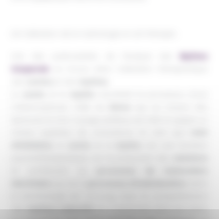
De l’utilisation de la mythologie en art-thérapie :
Une des particularités de l’Analyse des
Mythes
Corporels
se trouve dans l’utilisation thérapeutique
des
contes
et des
mythes.
Le
conte
et le
mythe
racontent le processus d’une
métamorphose. Celle du
héros
qui, au travers des
épreuves et d’un voyage périlleux, est initié et gagne un
niveau supérieur de conscience. En tant que
récit
d’initiation
, le
conte
et le
mythe
ont une fonction
psychothérapeutique car ils proposent des
solutions
et contribuent au
processus de maturation
identitaire
qui est le
processus d’individuation
, selon
la terminologie de C.G.Jung. Avec la compréhension
des
mythes collectifs
qui s’expriment dans les récits,