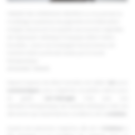
THERAPIE PAR L’EXPRESSION CREATRICE Le mouvement, le
modelage, la peinture, les pigments et la fabrication
d’objets de pouvoir en puisant aux sources originelles
de l’expression artistique (masques, bâton-totem,
boucliers,…) pour accompagner les processus de
transformation profonde induits par le travail
thérapeutique.
ART&DANSE-THÉRAPIE
Depuis toujours, les êtres humains ont utilisé l’
art
, pour
communiquer
, pour s’exprimer, et parfois même pour
se guérir. L’
art-thérapie
n’est pas une
déviation thérapeutique de l’activité artistique, mais une
démarche qui rassemble les conditions de la
création
.
Quand une personne s’exprime, elle est
« Créateur »
,