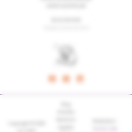
34000 MONTPELLIER
06 62 08 18 80
N°ADELI 34 00 05 00 8
Blog
Activités
Mentions
Réalisation :
Copyright © 2026
Légales
Horizon, Site
AcCORPS