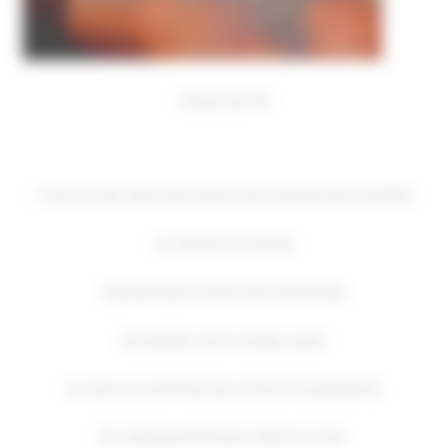
Cercle de Vie
« Tout ce qui vient de la force du monde est circulaire.
Le ciel est un cercle,
il paraît que la terre est une boule,
les étoiles sont rondes aussi.
Le vent, au sommet de sa force tourbillonne.
Les oiseaux font leurs nids en rond…