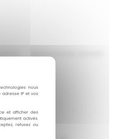
allèle précoce jusqu’aux échanges réciproques
 technologies nous
ruction
 adresse IP et vos
ce et afficher des
atiquement activés.
 legos
ceptez, refusez ou
nantes et dominés, Les conflits,