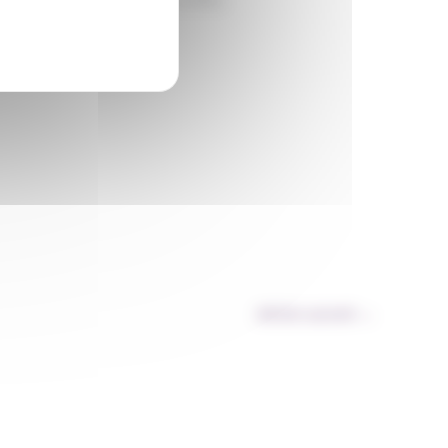
Article suivant
→