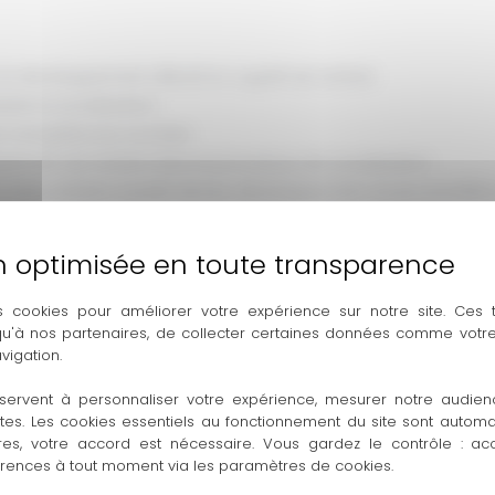
r le développement affectif et cognitif de l’enfant
isant la socialisation
es compétences sociales
ppement de l’enfant dans le processus de socialisation
ales entre enfants à partir de leur développement, du jeu par
s cookies pour améliorer votre expérience sur notre site. Ces
nt de l’enfant, Les mondes internes de l’enfant et sa const
 qu'à nos partenaires, de collecter certaines données comme votre
vigation.
servent à personnaliser votre expérience, mesurer notre audien
tables ?
ntes. Les cookies essentiels au fonctionnement du site sont autom
er à la relation : Étude de situations : le caillou, la voiture et les
res, votre accord est nécessaire. Vous gardez le contrôle : ac
érences à tout moment via les paramètres de cookies.
processus de socialisation de l’enfant : Les personnalités domi