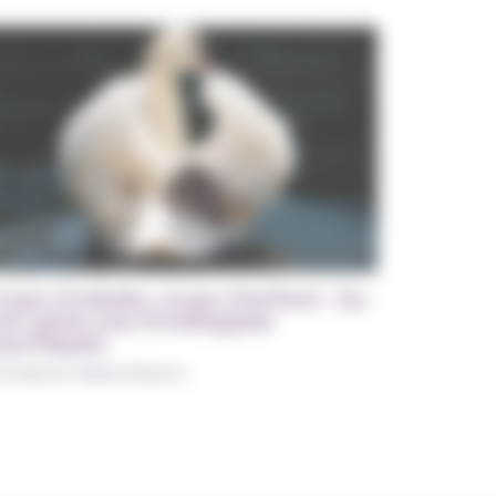
orps d’adulte, corps d’enfant : Du
oi-peau aux Enveloppes
sychiques
rmations Petite Enfance