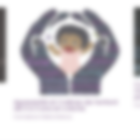
C
m
p
Agressivité et Colères de l’enfant
Fo
de 0 à 3 ans en crèche
Formations Petite Enfance