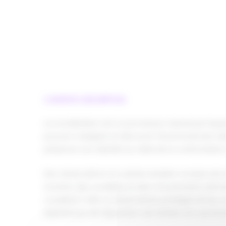
CONTEXTE-DESCRIPTION
La socialisation est un processus naturel par leque
pouvoir s’adapter et découvrir l’environnement ext
préserver son identité au-delà de la confrontation
Des observations en crèche rendent compte de la pr
sourires, des vocalises et des mouvements rythmiqu
constitue-t-elle un observatoire privilégié de leur
expériences de séparation de l’enfant ont une fonc