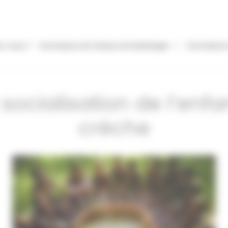
s-nous ?
Formations Art Danse Somathérapie
Formations
cialisation de l’enfa
crèche