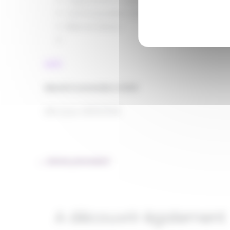
Communication, triangle dramatique et sort
Bilan et clôture
DATE
Mardi 4 novembre 2025
Mis à jour 29/10/2023
←
Article précédent
A découvrir également