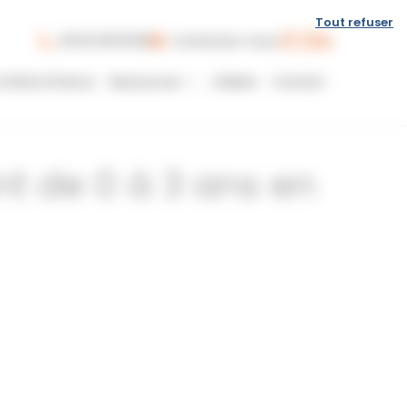
Tout refuser
06 62 08 18 80
Contactez-nous
 Petite Enfance
Ressources
Galerie
Contact
nt de 0 à 3 ans en