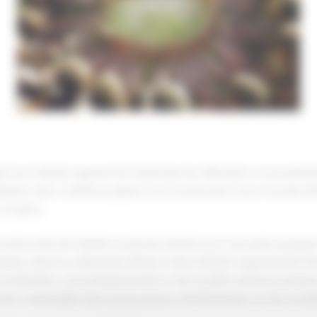
l tout individu apprend et intériorise les éléments sociocultur
érieur avec confiance grâce à la construction d’un monde intéri
 à autrui.
écocité de l’intérêt social de l’enfant pour ses pairs puisque 
es. Ainsi, la collectivité offrant à des enfants l’opportunité
 socialisation. Les professionnel.l.e.s de la petite enfance, pré
tion essentielle dans le processus d’individuation et de sociali